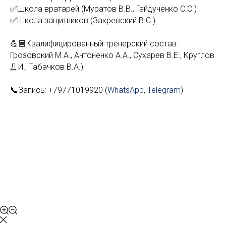
✅Школа вратарей (Муратов В.В., Гайдученко С.С.)
✅Школа защитников (Закревский В.С.)
💪🏼Квалифицированный тренерский состав:
Грозовский М.А., Антоненко А.А., Сухарев В.Е., Круглов
Д.И., Табачков В.А.)
📞Запись:
+79771019920
(
WhatsApp
,
Telegram
)